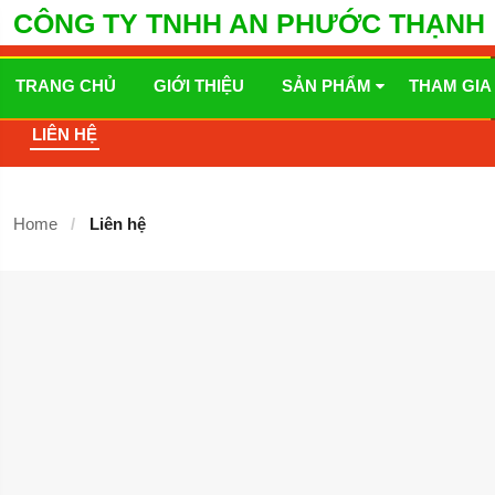
CÔNG TY TNHH AN PHƯỚC THẠNH
TRANG CHỦ
GIỚI THIỆU
SẢN PHẨM
THAM GIA
LIÊN HỆ
Home
Liên hệ