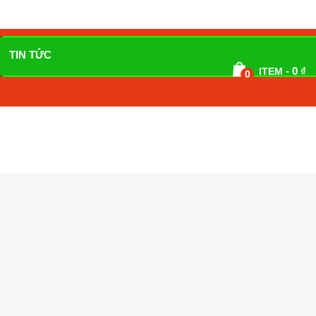
TIN TỨC
-
0
₫
ITEM
0