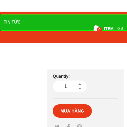
TIN TỨC
-
0
₫
ITEM
0
Quantiy:
MUA HÀNG