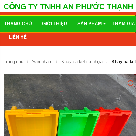
CÔNG TY TNHH AN PHƯỚC THẠNH
TRANG CHỦ
GIỚI THIỆU
SẢN PHẨM
THAM GIA
LIÊN HỆ
Trang chủ
Sản phẩm
Khay cá két cá nhựa
Khay cá ké