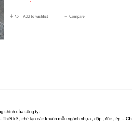
Add to wishlist
Compare
ng chính của công ty:
…Thiết kế , chế tạo các khuôn mẫu ngành nhựa , dập , đúc , ép …Chế