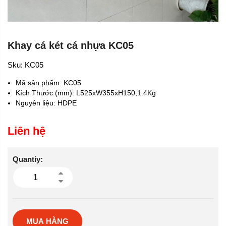
Khay cá két cá nhựa KC05
Sku:
KC05
Mã sản phẩm: KC05
Kích Thước (mm): L525xW355xH150,1.4Kg
Nguyên liệu: HDPE
Liên hệ
Quantiy:
MUA HÀNG