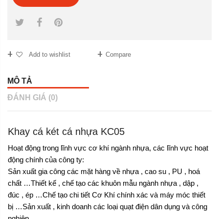
Add to wishlist
Compare
MÔ TẢ
ĐÁNH GIÁ (0)
Khay cá két cá nhựa KC05
Hoạt động trong lĩnh vực cơ khí ngành nhựa, các lĩnh vực hoạt
động chính của công ty:
Sản xuất gia công các mặt hàng về nhựa , cao su , PU , hoá
chất …Thiết kế , chế tạo các khuôn mẫu ngành nhựa , dập ,
đúc , ép …Chế tạo chi tiết Cơ Khí chính xác và máy móc thiết
bị …Sản xuất , kinh doanh các loại quạt điện dân dụng và công
nghiệp