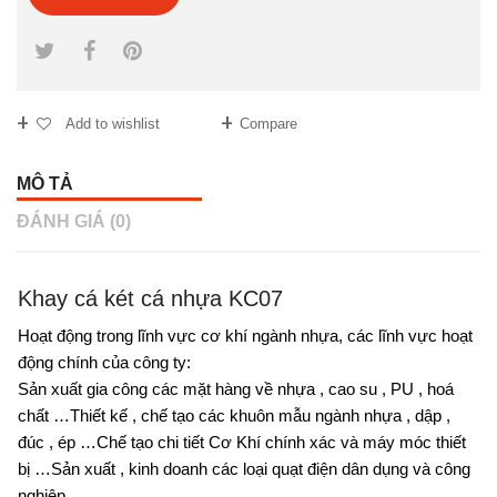
Add to wishlist
Compare
MÔ TẢ
ĐÁNH GIÁ (0)
Khay cá két cá nhựa KC07
Hoạt động trong lĩnh vực cơ khí ngành nhựa, các lĩnh vực hoạt
động chính của công ty:
Sản xuất gia công các mặt hàng về nhựa , cao su , PU , hoá
chất …Thiết kế , chế tạo các khuôn mẫu ngành nhựa , dập ,
đúc , ép …Chế tạo chi tiết Cơ Khí chính xác và máy móc thiết
bị …Sản xuất , kinh doanh các loại quạt điện dân dụng và công
nghiệp