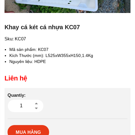
Khay cá két cá nhựa KC07
Sku:
KC07
Mã sản phẩm: KC07
Kích Thước (mm): L525xW355xH150,1.4Kg
Nguyên liệu: HDPE
Liên hệ
Quantiy:
MUA HÀNG