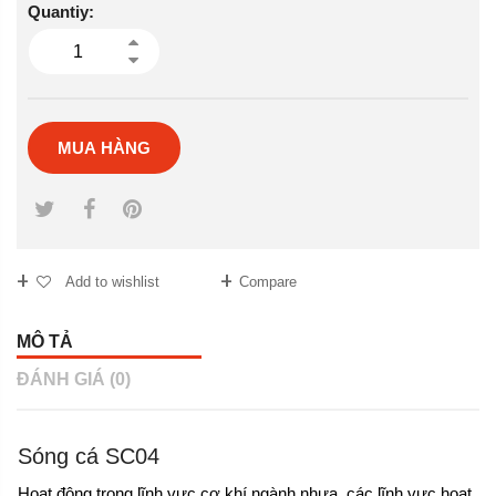
Quantiy:
MUA HÀNG
Add to wishlist
Compare
MÔ TẢ
ĐÁNH GIÁ (0)
Sóng cá SC04
Hoạt động trong lĩnh vực cơ khí ngành nhựa, các lĩnh vực hoạt